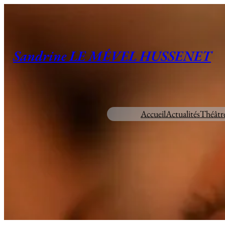
Aller
au
contenu
Sandrine LE MÉVEL HUSSENET
Accueil
Actualités
Théâtr