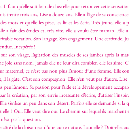
 Il faut qu’elle soit loin de chez elle pour retrouver cette sensatio
puis trente-trois ans, Lise a douze ans. Elle a l’âge de sa conscien
mots et qu’elle les pèse, les lit et les écrit. Très jeune, elle a p
Elle a fait des études et, très vite, elle a voulu être maman. Ell
véritable vocation. Son langage. Son engagement. Une certitude. Jus
tendue. Inespérée !
el sur son visage, l’agitation des muscles de ses jambes après la ma
 une joie sans nom. Jamais elle ne leur dira combien elle les aime. C
ur maternel, ce n’est pas non plus l’amour d’une femme. Elle con
pate, il la gâte. C’est son compagnon. Elle n’en veut pas d’autre. Lis
s peu l’amour. Sa passion pour l’aide et le développement accapare 
par la création, par son envie incessante d’écrire, d’attiser l’insp
. Elle s’enlise un peu dans son désert. Parfois elle se demande si la
lle ? Oui. Elle veut dire oui. Le chemin sur lequel ils marchent en
 n’est pas la question.
 côté de la cloison est d’une autre nature. Laquelle ? Doit-elle, aus