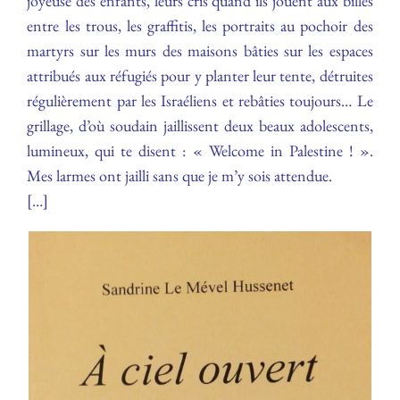
joyeuse des enfants, leurs cris quand ils jouent aux billes
entre les trous, les graffitis, les portraits au pochoir des
martyrs sur les murs des maisons bâties sur les espaces
attribués aux réfugiés pour y planter leur tente, détruites
régulièrement par les Israéliens et rebâties toujours… Le
grillage, d’où soudain jaillissent deux beaux adolescents,
lumineux, qui te disent : « Welcome in Palestine ! ».
Mes larmes ont jailli sans que je m’y sois attendue.
[…]