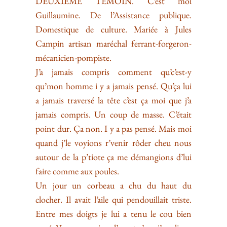
DEUXIÈME TÉMOIN. C’est moi
Guillaumine. De l’Assistance publique.
Domestique de culture. Mariée à Jules
Campin artisan maréchal ferrant-forgeron-
mécanicien-pompiste.
J’a jamais compris comment qu’c’est-y
qu’mon homme i y a jamais pensé. Qu’ça lui
a jamais traversé la tête c’est ça moi que j’a
jamais compris. Un coup de masse. C’était
point dur. Ça non. I y a pas pensé. Mais moi
quand j’le voyions r’venir rôder cheu nous
autour de la p’tiote ça me démangions d’lui
faire comme aux poules.
Un jour un corbeau a chu du haut du
clocher. Il avait l’aile qui pendouillait triste.
Entre mes doigts je lui a tenu le cou bien