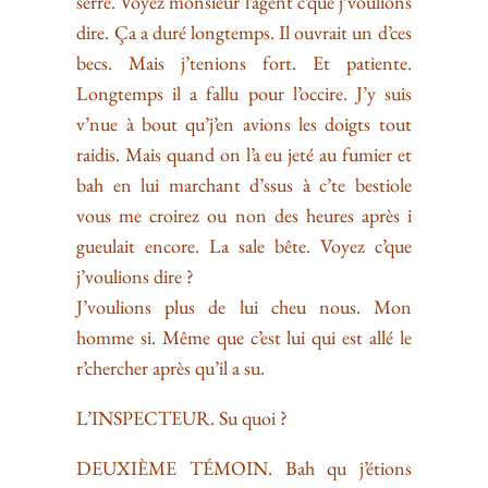
serré. Voyez monsieur l’agent c’que j’voulions
dire. Ça a duré longtemps. Il ouvrait un d’ces
becs. Mais j’tenions fort. Et patiente.
Longtemps il a fallu pour l’occire. J’y suis
v’nue à bout qu’j’en avions les doigts tout
raidis. Mais quand on l’a eu jeté au fumier et
bah en lui marchant d’ssus à c’te bestiole
vous me croirez ou non des heures après i
gueulait encore. La sale bête. Voyez c’que
j’voulions dire ?
J’voulions plus de lui cheu nous. Mon
homme si. Même que c’est lui qui est allé le
r’chercher après qu’il a su.
L’INSPECTEUR. Su quoi ?
DEUXIÈME TÉMOIN. Bah qu j’étions